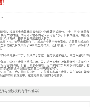
何！
67
费潜，模具五金也是我国五金职业的重要组成部分，“十二五”时期是我
开展的关键时期，国内外环境不确定因素尽管许多，但我国经济开展仍在
期也持续看好，模具职业开展出现大趋势。
模具将上市。这要求超精加工。模具产业将日趋大型化。这是因为模具成
新型多功用复合模具除了冲压成型零件外，还担负叠压、攻丝、铆接和锁
高。
的不断开展和立异，职业关于家居五金需求越来越大，家居五金职业出
隔开，装修五金件不重视功用开发，功用五金件对其装修性开发研究不
产品尽管很好用，但看上去总不顺眼。近年来随立异规划水平的进步，有
观和功用更好地交融是家具五金件开展的趋势。
。橱门的开合，抽屉的启闭……。优秀的家具五金件，能在这些日常动
五金件的开发规划中。这也是社会开展的必然要求。
模具与塑胶模具有什么差异？