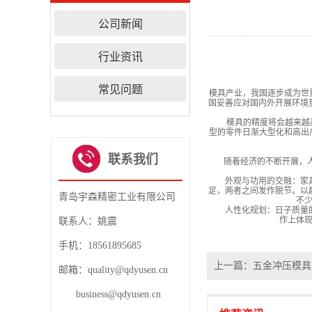
公司新闻
行业资讯
常见问题
模具产业，我国逐步成为世
国妥善应对国内外开展环境
模具的精度将会越来越高。
型的零件日渐大型化和高出
联系我们
随着经济的不断开展，人们
外观与功用的交融：家具五
足，两者之间发作脱节。以
青岛宇森精密工业有限公司
不
人性化规划：日子质量的进
作上体
联系人：姚震
手机：18561895685
上一篇：
五金冲压模具
邮箱：quality@qdyusen.cn
business@qdyusen.cn