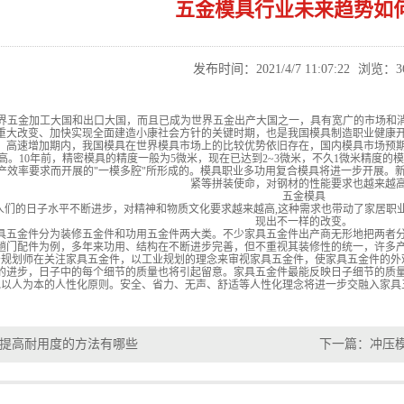
五金模具行业未来趋势如
发布时间：2021/4/7 11:07:22
浏览：
3
界五金加工大国和出口大国，而且已成为世界五金出产大国之一，具有宽广的市场和消
重大改变、加快实现全面建造小康社会方针的关键时期，也是我国模具制造职业健康
高速增加期内，我国模具在世界模具市场上的比较优势依旧存在，国内模具市场预
10年前，精密模具的精度一般为5微米，现在已达到2~3微米，不久1微米精度的
产效率要求而开展的"一模多腔"所形成的。模具职业多功用复合模具将进一步开展。
紧等拼装使命，对钢材的性能要求也越来越
五金模具
的日子水平不断进步，对精神和物质文化要求越来越高,这种需求也带动了家居职业
现出不一样的改变。
金件分为装修五金件和功用五金件两大类。不少家具五金件出产商无形地把两者分
趟门配件为例，多年来功用、结构在不断进步完善，但不重视其装修性的统一，许多
少规划师在关注家具五金件，以工业规划的理念来审视家具五金件，使家具五金件的外
步，日子中的每个细节的质量也将引起留意。家具五金件最能反映日子细节的质量
现以人为本的人性化原则。安全、省力、无声、舒适等人性化理念将进一步交融入家具
提高耐用度的方法有哪些
下一篇：
冲压